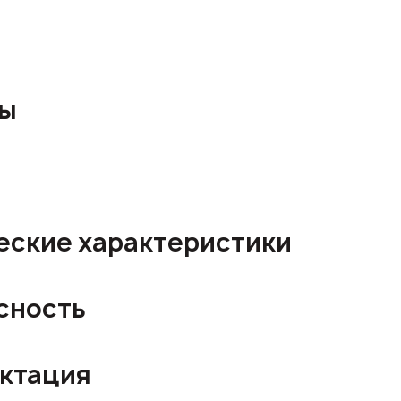
ры
еские характеристики
сность
ктация