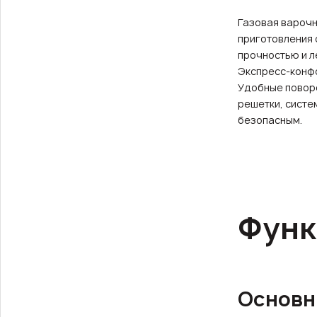
Газовая варочн
приготовления 
прочностью и л
Экспресс-конфо
Удобные повор
решетки, систе
безопасным.
Функ
Основн