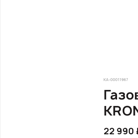
КА-00011967
Газо
KRON
22 990 