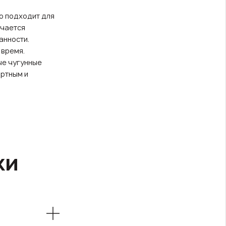
о подходит для
ичается
анности.
 время.
ые чугунные
ортным и
ки