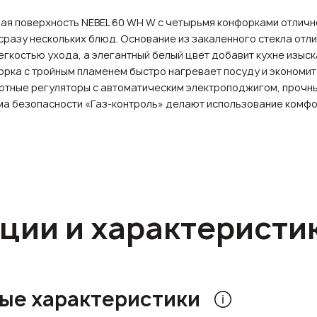
ая поверхность NEBEL 60 WH W с четырьмя конфорками отличн
сразу нескольких блюд. Основание из закаленного стекла отл
егкостью ухода, а элегантный белый цвет добавит кухне изыск
рка с тройным пламенем быстро нагревает посуду и экономит
отные регуляторы с автоматическим электроподжигом, прочн
ма безопасности «Газ-контроль» делают использование комф
ции и характеристи
ые характеристики