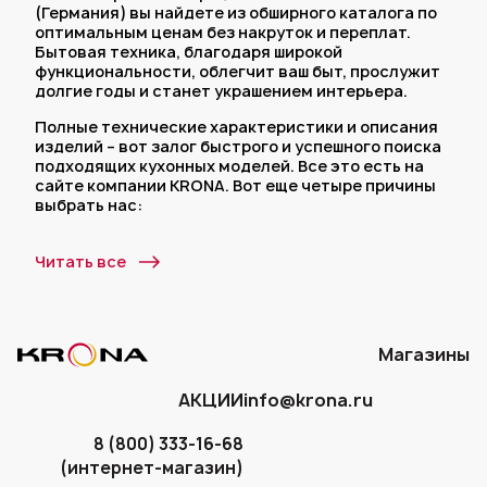
(Германия) вы найдете из обширного каталога по
оптимальным ценам без накруток и переплат.
Бытовая техника, благодаря широкой
функциональности, облегчит ваш быт, прослужит
долгие годы и станет украшением интерьера.
Полные технические характеристики и описания
изделий – вот залог быстрого и успешного поиска
подходящих кухонных моделей. Все это есть на
сайте компании KRONA. Вот еще четыре причины
выбрать нас:
Мы даем 5 лет гарантии на немецкие ;
Читать все
Широкая география сервисных центров
охватывает всю территорию России;
История немецкого бренда началась в 1999
году и за 20 лет существования мы
Магазины
разработали десятки моделей бытовой
техники для кухни и по-прежнему расширяем
товарную линейку;
АКЦИИ
info@krona.ru
Каждая третья семья Москвы стала
счастливым обладателем электроники от
8 (800) 333-16-68
нашей торговой марки.
(интернет-магазин)