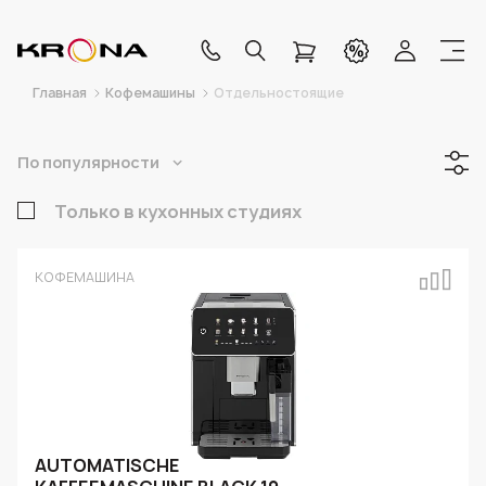
Главная
Кофемашины
Отдельностоящие
По популярности
Только в кухонных студиях
КОФЕМАШИНА
AUTOMATISCHE