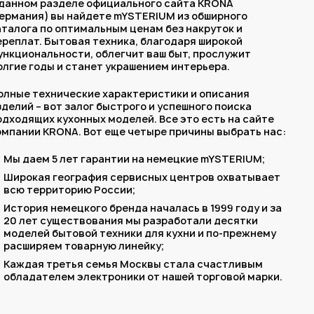
 данном разделе официального сайта KRONA
Германия) вы найдете mYSTERIUM из обширного
аталога по оптимальным ценам без накруток и
ереплат. Бытовая техника, благодаря широкой
ункциональности, облегчит ваш быт, прослужит
олгие годы и станет украшением интерьера.
олные технические характеристики и описания
зделий – вот залог быстрого и успешного поиска
одходящих кухонных моделей. Все это есть на сайте
омпании KRONA. Вот еще четыре причины выбрать нас:
Мы даем 5 лет гарантии на немецкие mYSTERIUM;
Широкая география сервисных центров охватывает
всю территорию России;
История немецкого бренда началась в 1999 году и за
20 лет существования мы разработали десятки
моделей бытовой техники для кухни и по-прежнему
расширяем товарную линейку;
Каждая третья семья Москвы стала счастливым
обладателем электроники от нашей торговой марки.