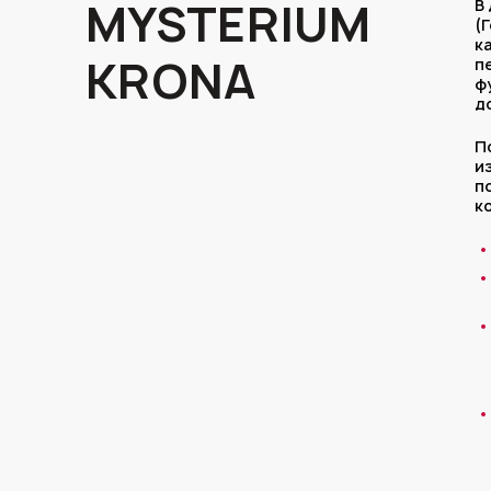
MYSTERIUM
В
(
к
KRONA
п
ф
д
П
и
п
к