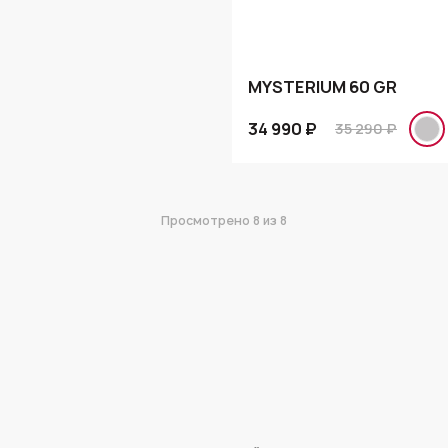
MYSTERIUM 60 GR
34 990 ₽
35 290 ₽
Просмотрено
8
из 8