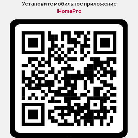
Установите мобильное приложение
iHomePro