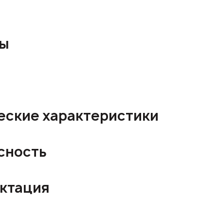
ры
еские характеристики
сность
ктация