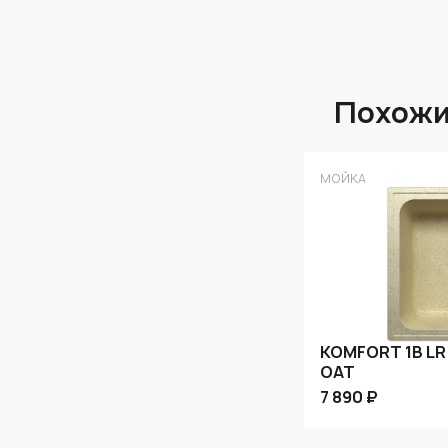
Похожи
МОЙКА
KOMFORT 1B LR
OAT
7 890 ₽