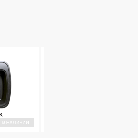
МОЙКА
K
MAGNET 1B 570*500 OAT
7 890 ₽
Т В НАЛИЧИИ
НЕТ В НАЛИЧИ