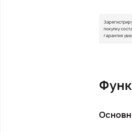
Зарегистриру
покупку сост
гарантия уве
Функ
Основн