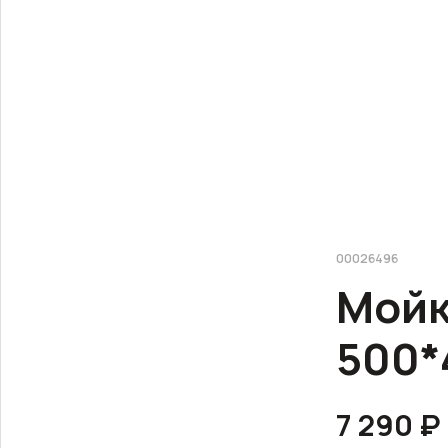
00026496
Мойк
500*
7 290 ₽