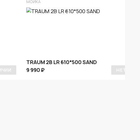
МОЙКА
TRAUM 2B LR 610*500 SAND
9 990 ₽
ИЧИИ
НЕТ В НА