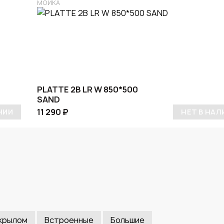
МОЙКА
PLATTE 2B LR W 850*500
SAND
11 290 ₽
ЧИИ
НЕТ В НАЛ
крылом
Встроенные
Большие