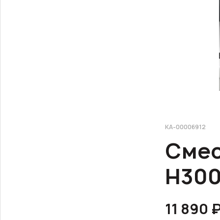
КА-00006912
Смес
H300
11 890 