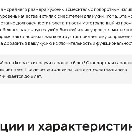
a - среднего размера кухонный смеситель с поворотным изли
уровень качества и стиля с смесителем для кухни Krona. Эта м
етание долговечности и элегантности. Изготовленный из про
 обещает надежную службу. Высокий излив упрощает мытье п
 время как однорычажная конструкция придает ему современны
a добавить в вашу кухню исключительность и функциональност
йся на krona.ru и получи гарантию 6 лет! Стандартная гаранти
авляет 5 лет. После регистрации на сайте интернет-магазина
личивается до 6 лет.
ции и характеристи