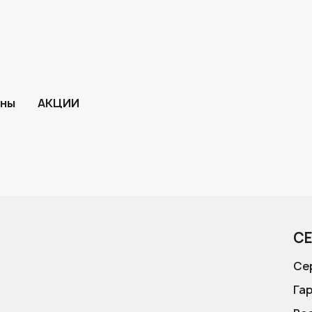
ины
АКЦИИ
С
Се
Га