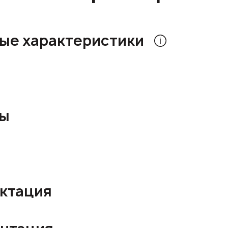
ые характеристики
ры
ктация