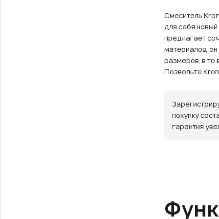
Смеситель Kron
для себя новый 
предлагает соч
материалов, он
размеров, в то
Позвольте Kron
Зарегистриру
покупку сост
гарантия уве
Функ