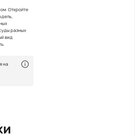
вом. Откройте
одель,
чных
осуды разных
й вид.
ь.
я на
ки