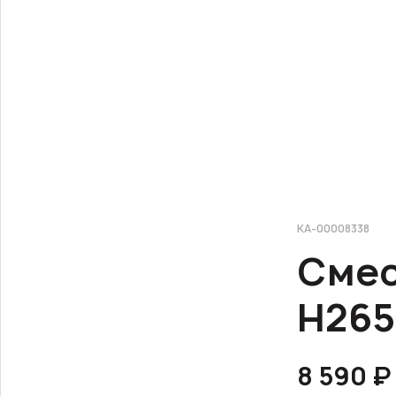
КА-00008338
Смес
H265
8 590 ₽