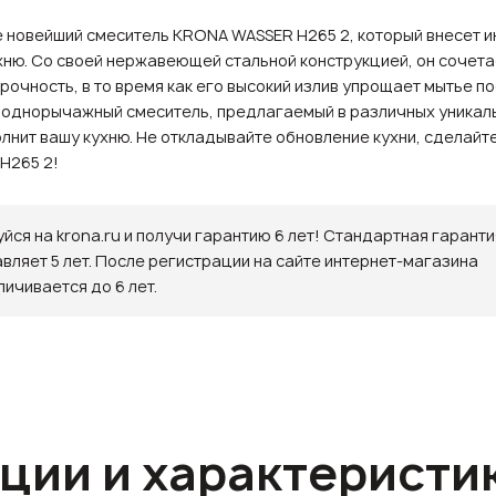
 новейший смеситель KRONA WASSER H265 2, который внесет и
ухню. Со своей нержавеющей стальной конструкцией, он сочета
прочность, в то время как его высокий излив упрощает мытье п
 однорычажный смеситель, предлагаемый в различных уникаль
лнит вашу кухню. Не откладывайте обновление кухни, сделайте
H265 2!
йся на krona.ru и получи гарантию 6 лет! Стандартная гаранти
авляет 5 лет. После регистрации на сайте интернет-магазина
личивается до 6 лет.
ции и характеристи