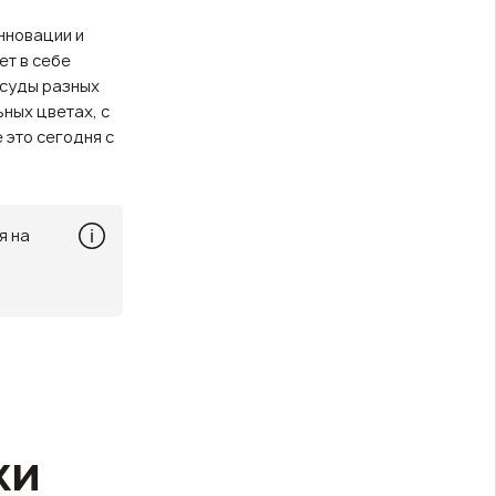
нновации и
ет в себе
осуды разных
ных цветах, с
 это сегодня с
я на
ки