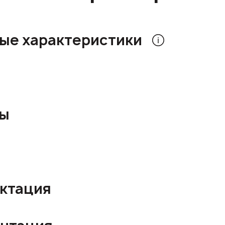
ые характеристики
ры
ктация