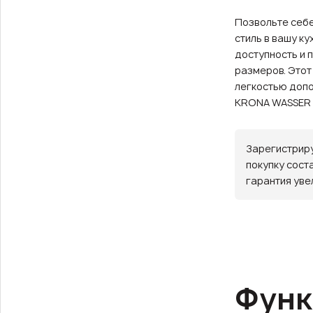
Позвольте себе
стиль в вашу к
доступность и 
размеров. Этот
легкостью допо
KRONA WASSER 
Зарегистриру
покупку сост
гарантия уве
Функ