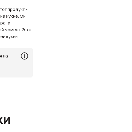
тот продукт -
на кухне. Он
ра, а
ой момент. Этот
ей кухни.
я на
ки