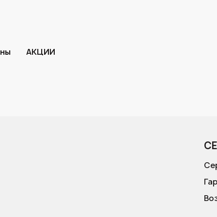
ины
АКЦИИ
С
Се
Га
Во