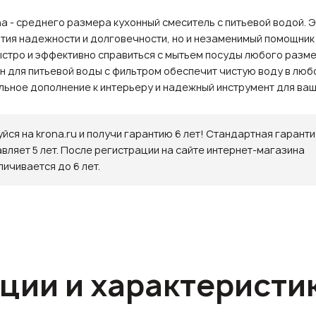
a - среднего размера кухонный смеситель с питьевой водой. Э
нтия надежности и долговечности, но и незаменимый помощник 
стро и эффективно справиться с мытьем посуды любого разме
н для питьевой воды с фильтром обеспечит чистую воду в люб
ильное дополнение к интерьеру и надежный инструмент для ваш
йся на krona.ru и получи гарантию 6 лет! Стандартная гаранти
авляет 5 лет. После регистрации на сайте интернет-магазина
личивается до 6 лет.
ции и характеристи