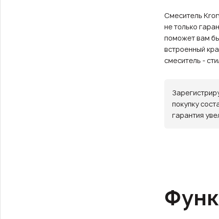
Смеситель Kron
не только гара
поможет вам бы
встроенный кра
смеситель - ст
Зарегистриру
покупку сост
гарантия уве
Функ