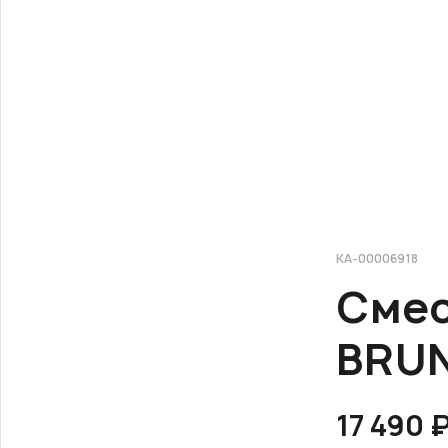
КА-00006918
Смес
BRUN
17 490 