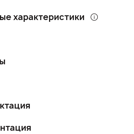
ые характеристики
ры
ктация
нтация