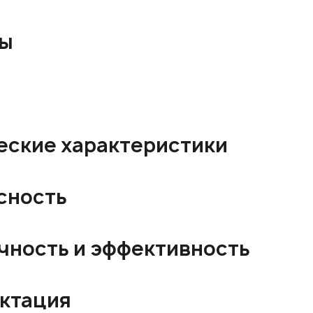
ры
еские характеристики
сность
чность и эффективность
ктация