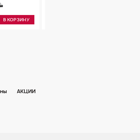
WESPA 45 BI V2
39 990 ₽
В КОРЗИНУ
В КОРЗИН
ины
АКЦИИ