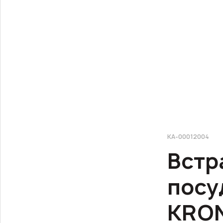
КА-00012004
Встр
посу
KRON