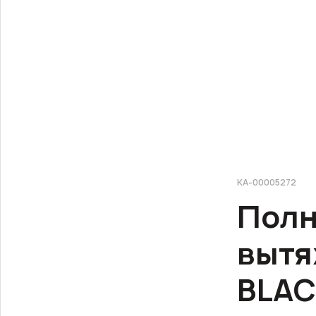
КА-00005272
Полн
вытя
BLAC