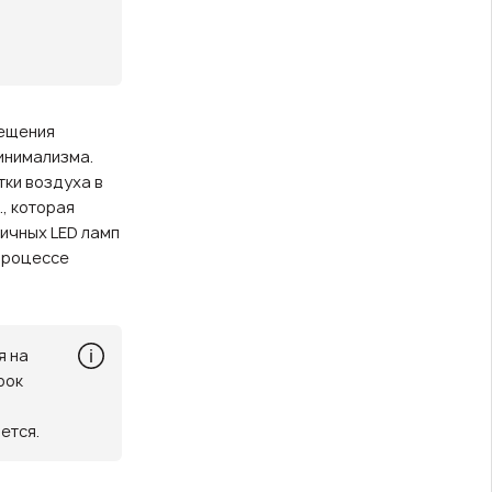
мещения
инимализма.
ки воздуха в
, которая
мичных LED ламп
процессе
я на
рок
ется.