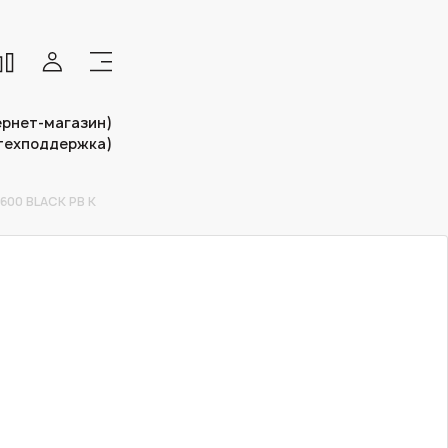
тернет-магазин)
(техподдержка)
600 BLACK PB K