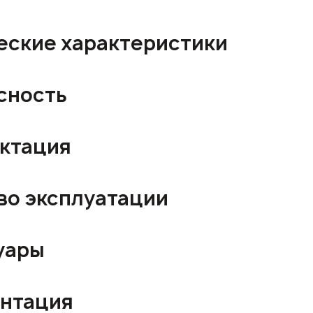
еские характеристики
сность
ктация
во эксплуатации
уары
нтация