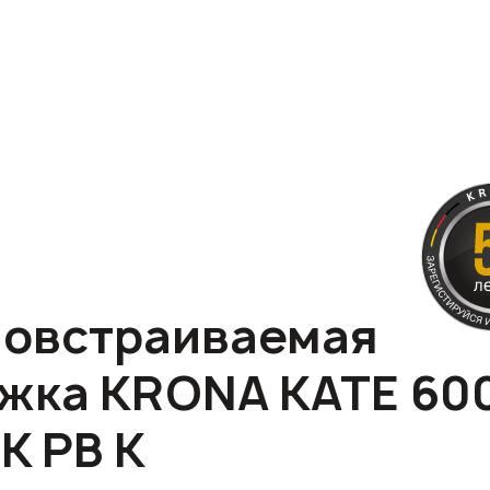
овстраиваемая
жка KRONA KATE 60
K PB K