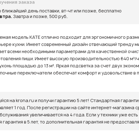
учения заказа
в ближайший день поставки, вт-чт или позже, бесплатно
втра.
Завтра и позже, 500 руб..
емая модель KATE отлично подходит для эргономичного раз
рьере кухни. Имеет современный дизайн отвечающий тренду м
ет всеми необходимыми параметрами для качественной очист
товления пищи. Имеет высокую производительностью 640 м³/ч.
ухонь площадью до 13 м². Яркая подсветка за счет двух эконо
почные переключатели обеспечат комфорт и удовольствие в 
йся на krona.ru и получи гарантию 5 лет! Стандартная гаранти
авляет 1 год. После регистрации на сайте интернет-магазина с
бслуживания увеличивается на 4 года. Если у техники уже есть
 гарантия в 5 лет, то дополнительная гарантия не предоставля