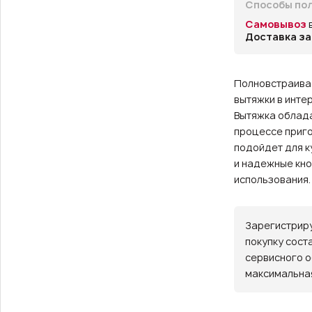
Способы пол
Самовывоз
Доставка за
Полновстраива
вытяжки в инте
Вытяжка облада
процессе приго
подойдет для к
и надежные кно
использования.
Зарегистриру
покупку сост
сервисного о
максимальная