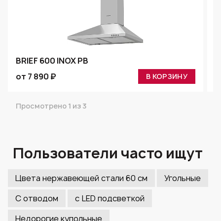
BRIEF 600 INOX PB
B
от 7 890 ₽
о
В КОРЗИНУ
Просмотрено 1 из 3
Пользователи часто ищут
Цвета нержавеющей стали 60 см
Угольные
С отводом
с LED подсветкой
Недорогие купольные