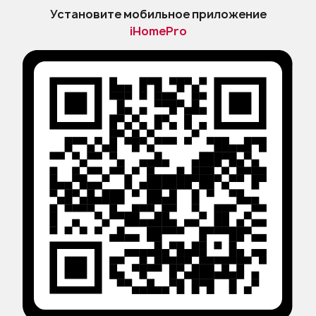
Установите мобильное приложение
iHomePro