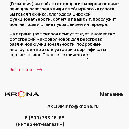
(Германия) вы найдете недорогие микроволновые
печи для разогрева пищи из обширного каталога.
Бытовая техника, благодаря широкой
функциональности, облегчит ваш быт, прослужит
долгие годы и станет украшением интерьера.
На страницах товаров присутствует множество
фотографий микроволновок для разогрева
различной функциональности, подробные
инструкции по эксплуатации и сертификаты
соответствия. Полные технические
характеристики и описания изделий – вот залог
быстрого и успешного поиска. Все это есть на
Читать все
сайте KRONA. И еще несколько причины выбрать
нас:
5 лет гарантии на бытовую технику для кухни;
Широкая география сервисных центров
Магазины
охватывает всю территорию России, включая
Москву и Санкт-Петербург,
подробнее
;
АКЦИИ
info@krona.ru
Каждая третья семья Москвы стала
счастливым обладателем электроники от
8 (800) 333-16-68
нашей торговой марки.
(интернет-магазин)
Мы принимаем следующие виды оплаты: