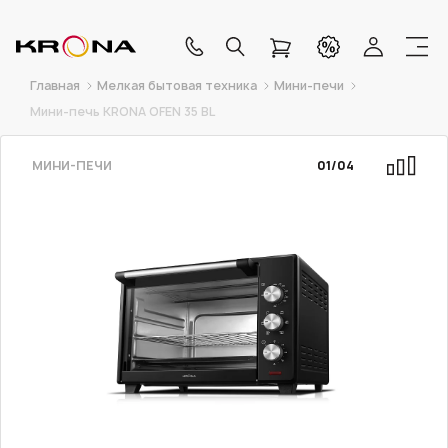
Главная
Мелкая бытовая техника
Мини-печи
Мини-печь KRONA OFEN 35 BL
МИНИ-ПЕЧИ
01
/
04