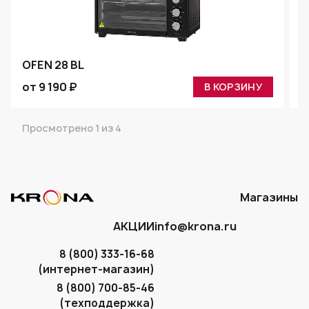
OFEN 28 BL
O
от 9 190 ₽
о
В КОРЗИНУ
Просмотрено 1 из 4
Магазины
АКЦИИ
info@krona.ru
8 (800) 333-16-68
(интернет-магазин)
8 (800) 700-85-46
(техподдержка)