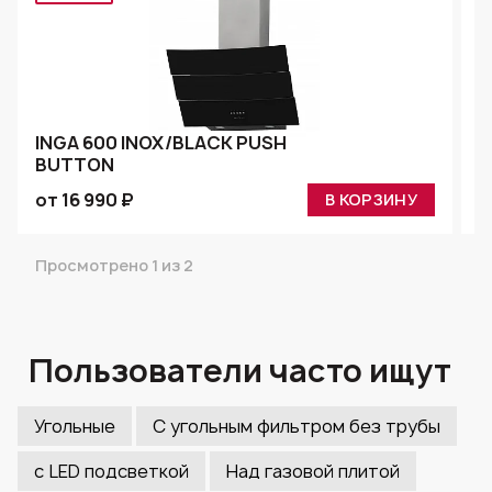
INGA 600 INOX/BLACK PUSH
BUTTON
L
от 16 990 ₽
о
В КОРЗИНУ
Просмотрено 1 из 2
Пользователи часто ищут
Угольные
С угольным фильтром без трубы
с LED подсветкой
Над газовой плитой