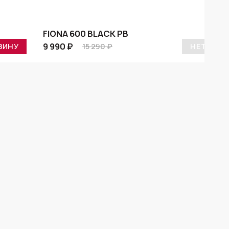
FIONA 600 BLACK PB
9 990 ₽
ЗИНУ
15 290 ₽
НЕТ В НА