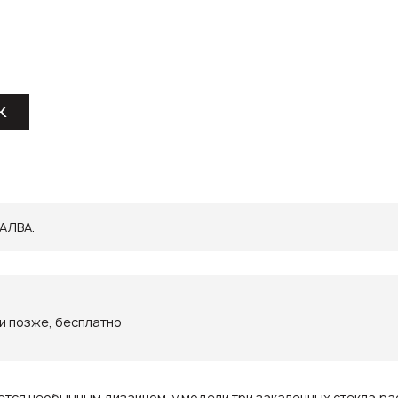
К
ХАЛВА.
ли позже, бесплатно
ется необычным дизайном-у модели три закаленных стекла,ра