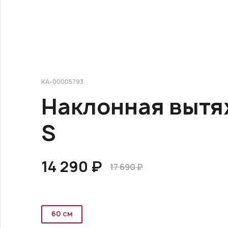
КА-00005793
Наклонная вытя
S
14 290 ₽
17 690 ₽
60 см