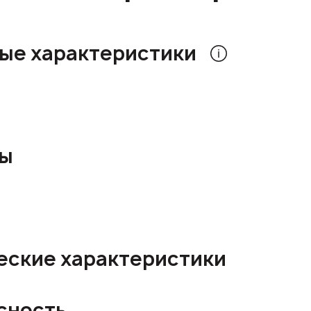
ые характеристики
ры
еские характеристики
сность