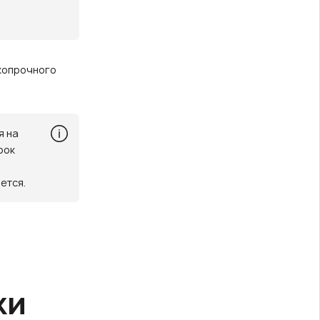
окопрочного
я на
рок
ется.
ки