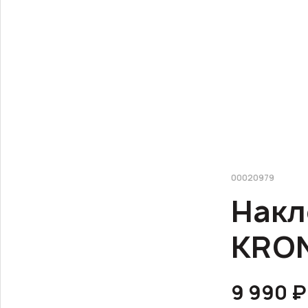
00020979
Накл
KRON
9 990 ₽