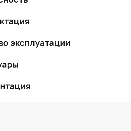
ктация
во эксплуатации
уары
нтация