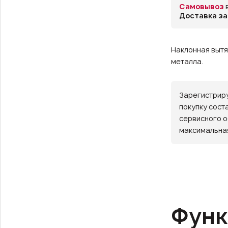
Самовывоз
Доставка за
Наклонная вытя
металла.
Зарегистриру
покупку сост
сервисного о
максимальная
Функ