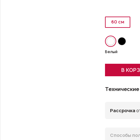
60 см
Белый
В КОР
Технические
Рассрочка
от
Способы пол