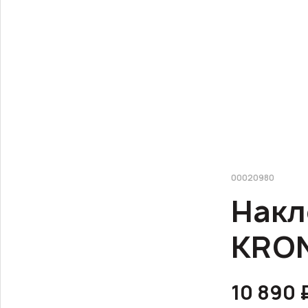
00020980
Накл
KRON
10 890 