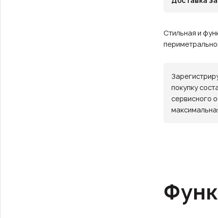
Доставка за
Стильная и фун
периметральног
Зарегистриру
покупку сост
сервисного о
максимальная
Функ