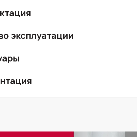
ктация
во эксплуатации
уары
нтация