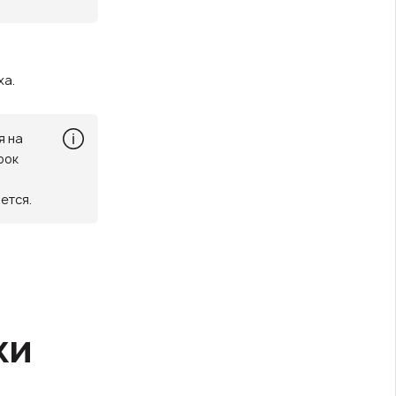
ха.
я на
рок
ется.
ки