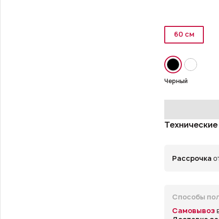
60 см
Черный
Технические
Рассрочка
от
Способы пол
Самовывоз