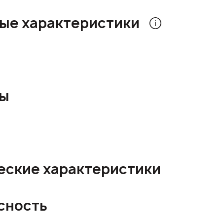
ые характеристики
ры
еские характеристики
сность