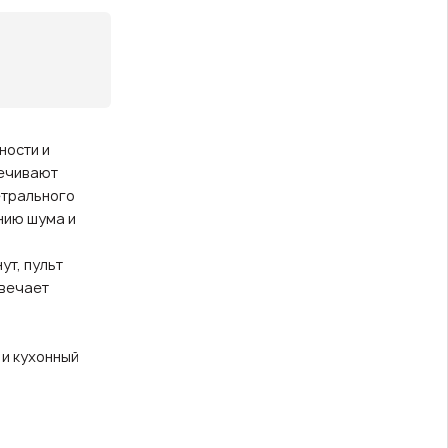
ности и
печивают
етрального
нию шума и
ут, пульт
твечает
 и кухонный