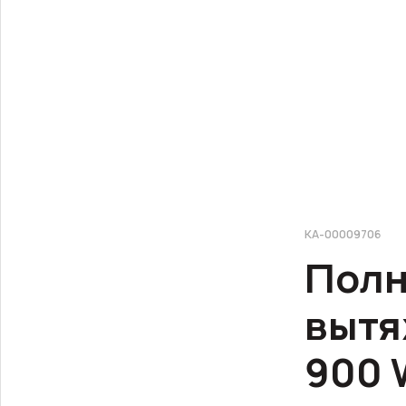
КА-00009706
Полн
вытя
900 