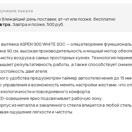
учения заказа
в ближайший день поставки, вт-чт или позже, бесплатно
втра.
Завтра и позже, 500 руб..
 вытяжка ASPEN 900 WHITE SGC — олицетворение функциональ
на 90 см, высокая производительность и мощный мотор обес
истку воздуха в самых просторных кухнях. Технология перим
ышает результативность работы, а также способствует сниже
остойкость двигателя.
ого удобства предусмотрен таймер автоотключения до 15 мин
 управления и возможность менять настройки жестами, что о
хнологичности и повседневного комфорта.
ED-освещение ярко подсвечивает рабочую зону.
рпус из металла и закаленного стекла впишется в любой стиль
авая ощущение легкости и чистоты.