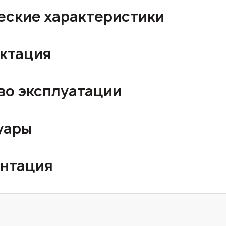
еские характеристики
ктация
во эксплуатации
уары
нтация