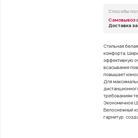
Способы пол
Самовывоз
Доставка за
Стильная белая
комфорта. Шири
эффективную оч
всасывания пов
повышает износ
Для максимальн
дистанционного
требованиям те
Экономичное L
Белоснежный ко
гарнитур, созд