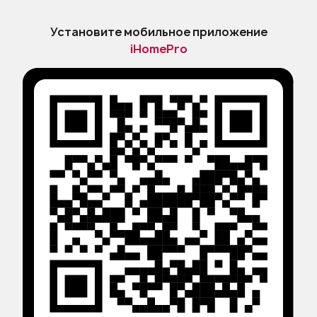
Установите мобильное приложение
iHomePro