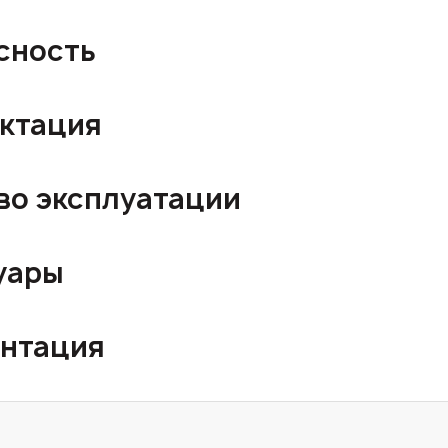
сность
ктация
во эксплуатации
уары
нтация