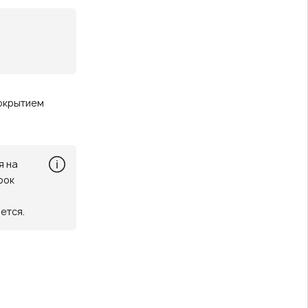
покрытием
я на
рок
ется.