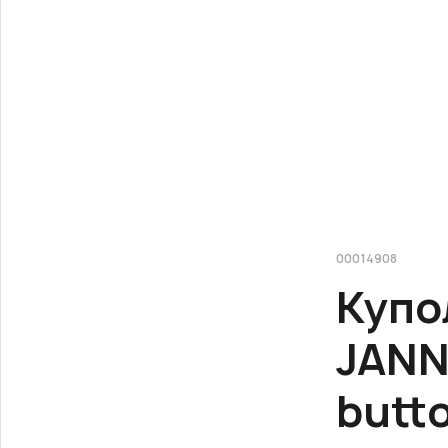
00014908
Купо
JANN
butt