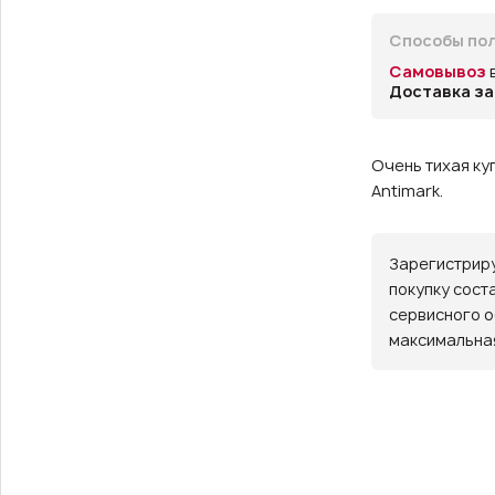
Способы пол
Самовывоз
Доставка за
Очень тихая ку
Antimark.
Зарегистриру
покупку сост
сервисного о
максимальная