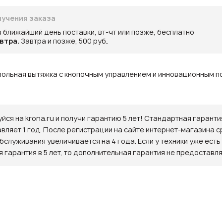
учения заказа
в ближайший день поставки, вт-чт или позже, бесплатно
втра.
Завтра и позже, 500 руб..
польная вытяжка с кнопочным управлением и инновационным 
йся на krona.ru и получи гарантию 5 лет! Стандартная гаранти
авляет 1 год. После регистрации на сайте интернет-магазина с
бслуживания увеличивается на 4 года. Если у техники уже есть
 гарантия в 5 лет, то дополнительная гарантия не предоставля