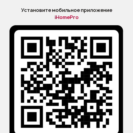
Установите мобильное приложение
iHomePro