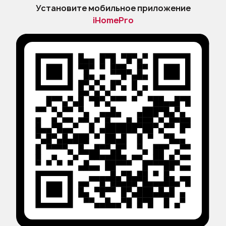
Установите мобильное приложение
iHomePro