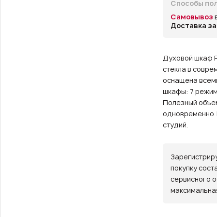
Способы пол
Самовывоз
Доставка за
Духовой шкаф R
стекла в совре
оснащена всем
шкафы: 7 режим
Полезный объем
одновременно. 
студий.
Зарегистриру
покупку сост
сервисного о
максимальная