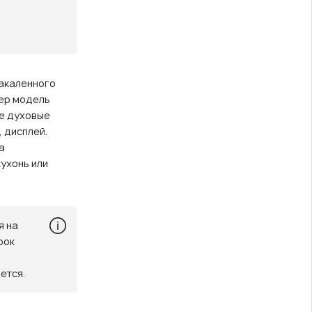
закаленного
мер модель
е духовые
, дисплей.
а
ухонь или
я на
рок
ется.