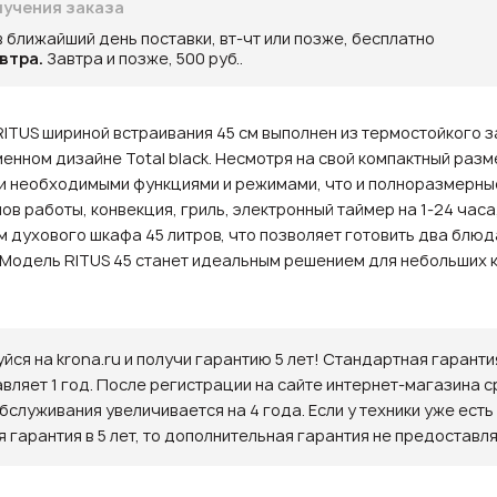
учения заказа
в ближайший день поставки, вт-чт или позже, бесплатно
втра.
Завтра и позже, 500 руб..
ITUS шириной встраивания 45 см выполнен из термостойкого 
менном дизайне Total black. Несмотря на свой компактный раз
и необходимыми функциями и режимами, что и полноразмерны
ов работы, конвекция, гриль, электронный таймер на 1-24 часа
 духового шкафа 45 литров, что позволяет готовить два блюд
Модель RITUS 45 станет идеальным решением для небольших к
йся на krona.ru и получи гарантию 5 лет! Стандартная гаранти
авляет 1 год. После регистрации на сайте интернет-магазина с
бслуживания увеличивается на 4 года. Если у техники уже есть
 гарантия в 5 лет, то дополнительная гарантия не предоставля