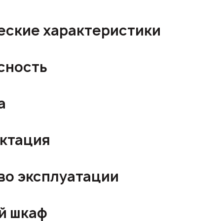
еские характеристики
сность
а
ктация
во эксплуатации
й шкаф