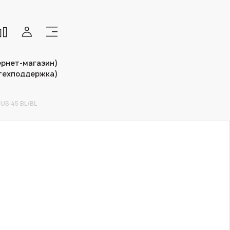
тернет-магазин)
(техподдержка)
US 45 BL/BL