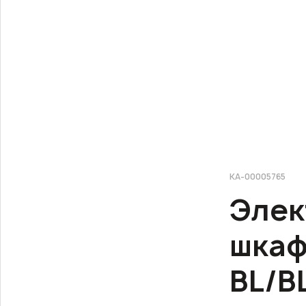
КА-00005765
Элек
шкаф
BL/B