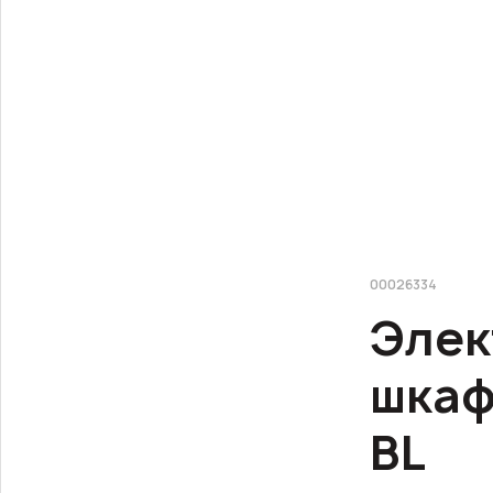
00026334
Элек
шкаф
BL