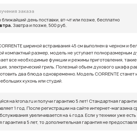
учения заказа
в ближайший день поставки, вт-чт или позже, бесплатно
втра.
Завтра и позже, 500 руб..
ORRENTE шириной встраивания 45 см выполнен в черном и бел
ой компактный размер, модель не уступает полноразмерным 
ает все необходимые функции и режимы приготовления, такие 
ция, электрический гриль. Полезный объем духового шкафа рав
 готовить два блюда одновременно. Модель CORRENTE станет
ебольших кухонь или студий.
йся на krona.ru и получи гарантию 5 лет! Стандартная гаранти
авляет 1 год. После регистрации на сайте интернет-магазина с
бслуживания увеличивается на 4 года. Если у техники уже есть
 гарантия в 5 лет, то дополнительная гарантия не предоставля