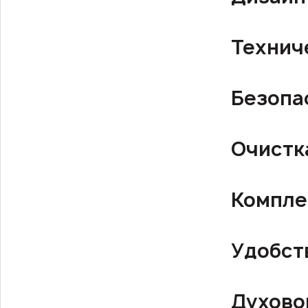
Технич
Безопа
Очистк
Компле
Удобст
Духово