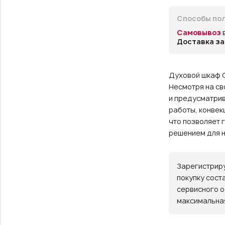
Способы пол
Самовывоз
Доставка за
Духовой шкаф C
Несмотря на св
и предусматрив
работы, конвек
что позволяет
решением для н
Зарегистриру
покупку сост
сервисного о
максимальная