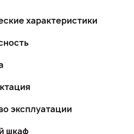
еские характеристики
сность
а
ктация
во эксплуатации
й шкаф