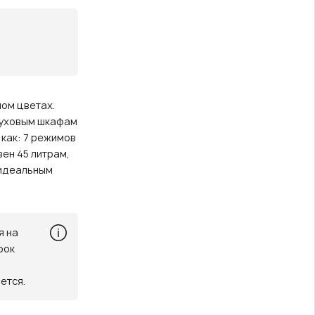
ом цветах.
духовым шкафам
как: 7 режимов
ен 45 литрам,
 идеальным
я на
рок
ется.