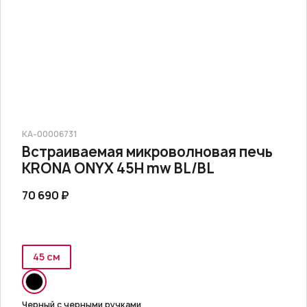
КА-00006731
Встраиваемая микроволновая печь
KRONA ONYX 45H mw BL/BL
70 690 ₽
45 см
Черный с черными ручками