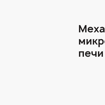
Меха
микр
печи