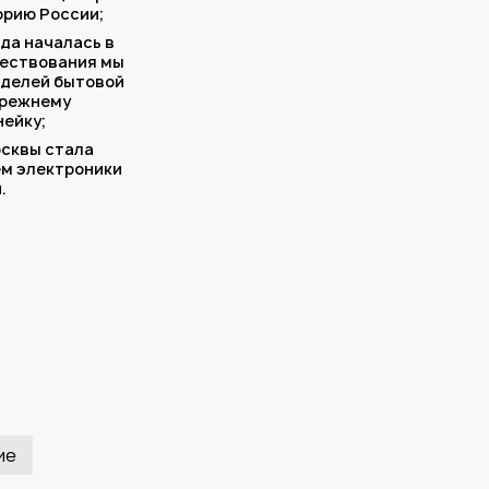
орию России;
да началась в
уществования мы
оделей бытовой
прежнему
ейку;
осквы стала
м электроники
.
ие