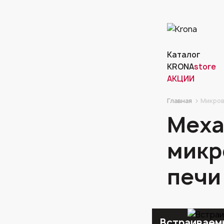
Каталог
KRONA
store
АКЦИИ
Главная
Микров
Меха
микр
печи
Встраиваем