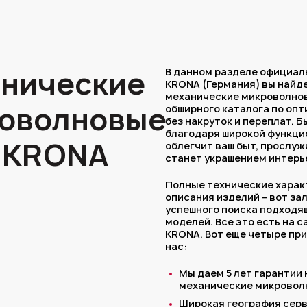
нические
В данном разделе официал
KRONA (Германия) вы найд
механические микроволнов
оволновые
обширного каталога по оп
без накруток и переплат. Б
благодаря широкой функци
 KRONA
облегчит ваш быт, прослуж
станет украшением интерь
Полные технические харак
описания изделий – вот за
успешного поиска подходя
моделей. Все это есть на 
KRONA. Вот еще четыре пр
нас:
Мы даем 5 лет гарантии
механические микровол
Широкая география сер