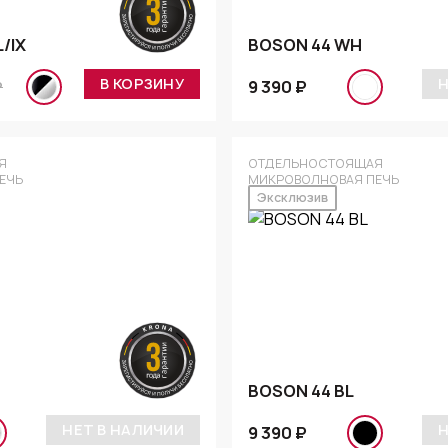
/IX
BOSON 44 WH
В КОРЗИНУ
Н
9 390 ₽
₽
Я
ОТДЕЛЬНОСТОЯЩАЯ
ЕЧЬ
МИКРОВОЛНОВАЯ ПЕЧЬ
Эксклюзив
BOSON 44 BL
НЕТ В НАЛИЧИИ
Н
9 390 ₽