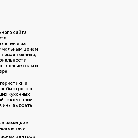
ьного сайта
ете
ые печи из
тимальным ценам
ытовая техника,
ональности,
ит долгие годы и
ера.
теристики и
лог быстрого и
щих кухонных
сайте компании
ичины выбрать
 на немецкие
новые печи;
висных центров