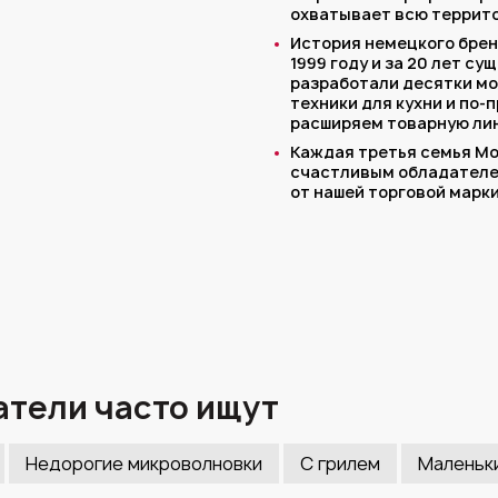
охватывает всю террит
История немецкого брен
1999 году и за 20 лет с
разработали десятки м
техники для кухни и по-
расширяем товарную лин
Каждая третья семья М
счастливым обладателе
от нашей торговой марки
тели часто ищут
Недорогие микроволновки
С грилем
Маленьк