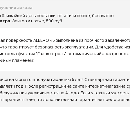
учения заказа
в ближайший день поставки, вт-чт или позже, бесплатно
втра.
Завтра и позже, 500 руб..
ая поверхность ALBERO 45 выполнена из прочного закаленног
 что гарантирует безопасность эксплуатации. Для удобства ис
отрена функция "Газ-контроль", автоматический электроподжи
ойным пламенем".
йся на krona.ru и получи гарантию 5 лет! Стандартная гаранти
авляет 1 год. После регистрации на сайте интернет-магазина с
бслуживания увеличивается на 4 года. Если у техники уже есть
 гарантия в 5 лет, то дополнительная гарантия не предоставля