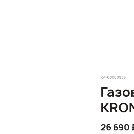
КА-00000936
Газо
KRON
26 690 