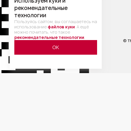
Используем куки и
рекомендательные
технологии
Пользуясь сайтом, вы соглашаетесь на
использование
файлов куки
. А ещё
можно почитать, что такое
рекомендательные технологии
.
© Т
ОК