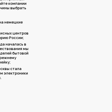
сайте компании
ичины выбрать
 на немецкие
висных центров
орию России;
да началась в
уществования мы
оделей бытовой
прежнему
ейку;
осквы стала
м электроники
.