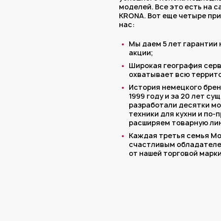
моделей. Все это есть на 
KRONA. Вот еще четыре пр
нас:
Мы даем 5 лет гарантии
акции;
Широкая география сер
охватывает всю террит
История немецкого брен
1999 году и за 20 лет с
разработали десятки м
техники для кухни и по-
расширяем товарную лин
Каждая третья семья М
счастливым обладателе
от нашей торговой марки