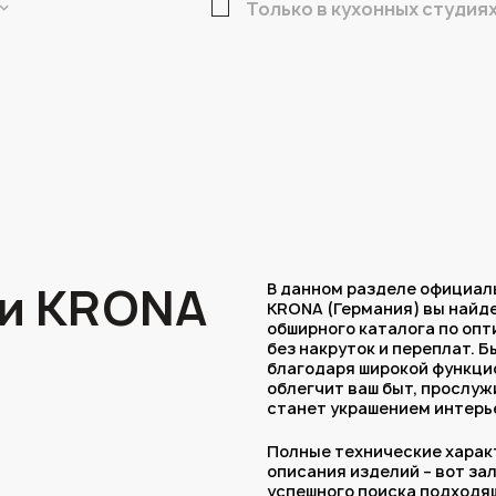
Только в кухонных студия
и KRONA
В данном разделе официал
KRONA (Германия) вы найде
обширного каталога по оп
без накруток и переплат. Б
благодаря широкой функци
облегчит ваш быт, прослуж
станет украшением интерь
Полные технические харак
описания изделий – вот за
успешного поиска подходя