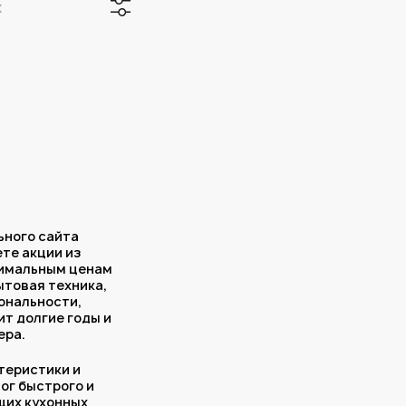
х
ьного сайта
те акции из
тимальным ценам
ытовая техника,
ональности,
ит долгие годы и
ера.
теристики и
лог быстрого и
щих кухонных