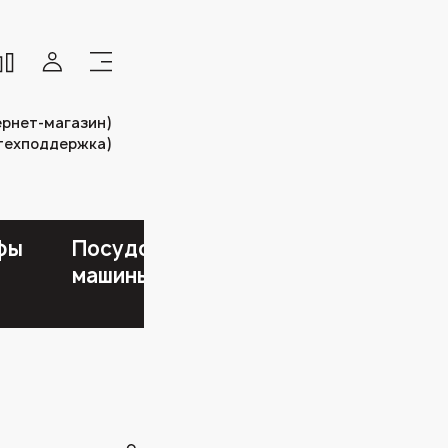
тернет-магазин)
(техподдержка)
фы
Посудомоечные
Холодильники
машины