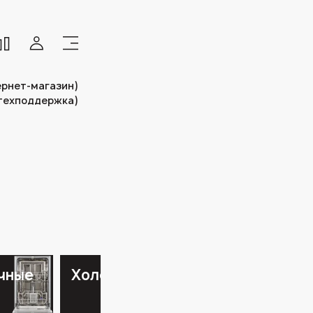
тернет-магазин)
(техподдержка)
чные
Холодильники
Стиральны
машины