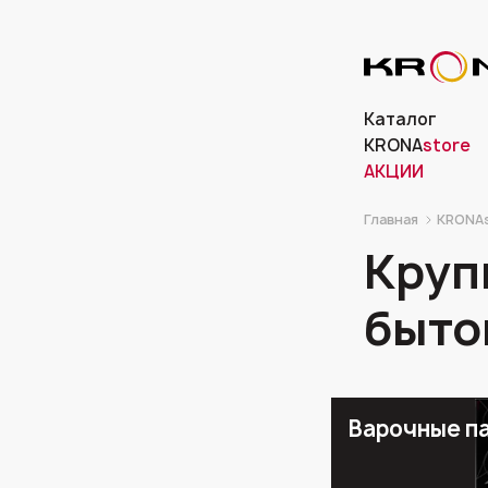
Каталог
KRONA
store
АКЦИИ
Главная
KRONAs
Круп
быто
Варочные п