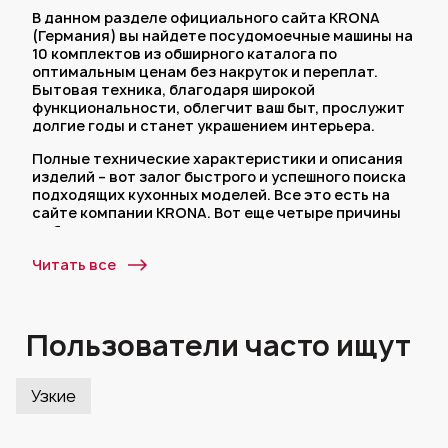
В данном разделе официального сайта KRONA
(Германия) вы найдете посудомоечные машины на
10 комплектов из обширного каталога по
оптимальным ценам без накруток и переплат.
Бытовая техника, благодаря широкой
функциональности, облегчит ваш быт, прослужит
долгие годы и станет украшением интерьера.
Полные технические характеристики и описания
изделий – вот залог быстрого и успешного поиска
подходящих кухонных моделей. Все это есть на
сайте компании KRONA. Вот еще четыре причины
выбрать нас:
Мы даем 5 лет гарантии на немецкие
Читать все
посудомоечные машины на 10 комплектов;
Широкая география сервисных центров
охватывает всю территорию России;
Пользователи часто ищут
История немецкого бренда началась в 1999
году и за 20 лет существования мы
разработали десятки моделей бытовой
Узкие
техники для кухни и по-прежнему расширяем
товарную линейку;