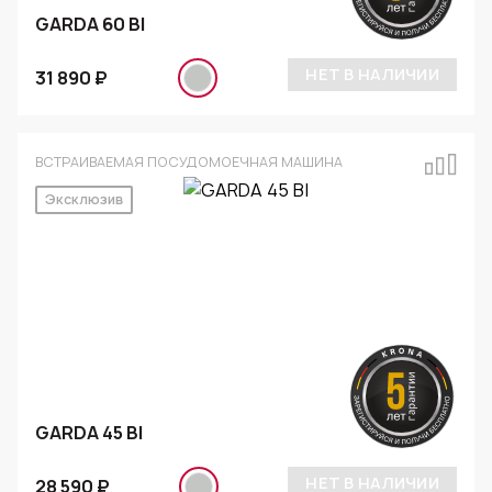
GARDA 60 BI
НЕТ В НАЛИЧИИ
31 890 ₽
ВСТРАИВАЕМАЯ ПОСУДОМОЕЧНАЯ МАШИНА
ОНЛАЙН
GARDA 45 BI
НЕТ В НАЛИЧИИ
28 590 ₽