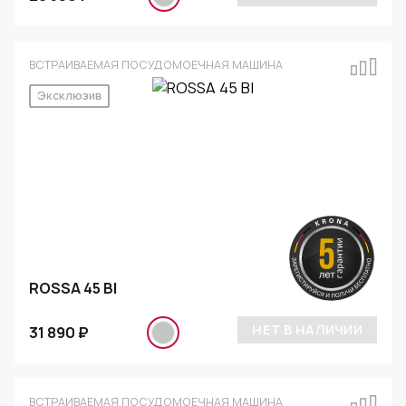
ВСТРАИВАЕМАЯ ПОСУДОМОЕЧНАЯ МАШИНА
Кухни
ROSSA 45 BI
НЕТ В НАЛИЧИИ
31 890 ₽
ВСТРАИВАЕМАЯ ПОСУДОМОЕЧНАЯ МАШИНА