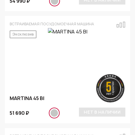
54 990 ₽
ВСТРАИВАЕМАЯ ПОСУДОМОЕЧНАЯ МАШИНА
Кухни
MARTINA 45 BI
НЕТ В НАЛИЧИИ
51 690 ₽