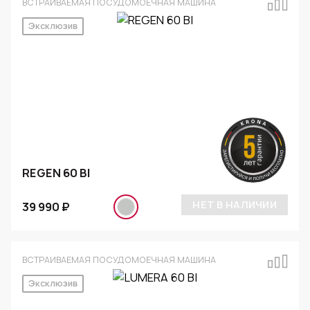
ВСТРАИВАЕМАЯ ПОСУДОМОЕЧНАЯ МАШИНА
ОНЛАЙН
REGEN 60 BI
НЕТ В НАЛИЧИИ
39 990 ₽
ВСТРАИВАЕМАЯ ПОСУДОМОЕЧНАЯ МАШИНА
ОНЛАЙН