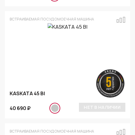
ВСТРАИВАЕМАЯ ПОСУДОМОЕЧНАЯ МАШИНА
KASKATA 45 BI
НЕТ В НАЛИЧИИ
40 690 ₽
ВСТРАИВАЕМАЯ ПОСУДОМОЕЧНАЯ МАШИНА