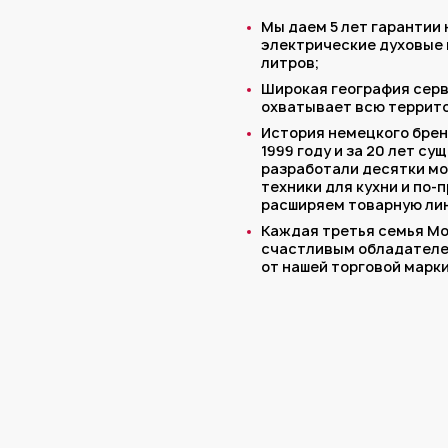
Мы даем 5 лет гарантии
электрические духовые 
литров;
Широкая география сер
охватывает всю террит
История немецкого брен
1999 году и за 20 лет с
разработали десятки м
техники для кухни и по-
расширяем товарную лин
Каждая третья семья М
счастливым обладателе
от нашей торговой марки