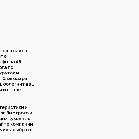
ьного сайта
ете
афы на 45
ога по
круток и
, благодаря
, облегчит ваш
ы и станет
теристики и
лог быстрого и
щих кухонных
сайте компании
ичины выбрать