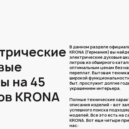
трические
В данном разделе официал
KRONA (Германия) вы найд
электрические духовые шк
вые
литров из обширного катал
оптимальным ценам без на
переплат. Бытовая техника
ы на 45
широкой функциональности
быт, прослужит долгие год
украшением интерьера.
ов KRONA
Полные технические харак
описания изделий – вот за
успешного поиска подходя
моделей. Все это есть на 
KRONA. Вот еще четыре пр
нас: