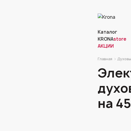
Каталог
KRONA
store
АКЦИИ
Главная
Духовы
Элек
духо
на 4