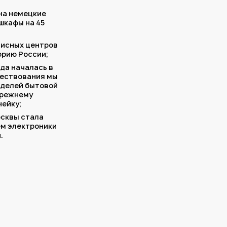
 на немецкие
шкафы на 45
висных центров
орию России;
да началась в
уществования мы
оделей бытовой
прежнему
ейку;
осквы стала
м электроники
.