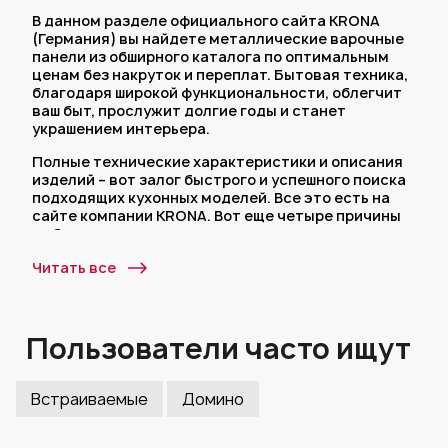
В данном разделе официального сайта KRONA
(Германия) вы найдете металлические варочные
панели из обширного каталога по оптимальным
ценам без накруток и переплат. Бытовая техника,
благодаря широкой функциональности, облегчит
ваш быт, прослужит долгие годы и станет
украшением интерьера.
Полные технические характеристики и описания
изделий – вот залог быстрого и успешного поиска
подходящих кухонных моделей. Все это есть на
сайте компании KRONA. Вот еще четыре причины
выбрать нас:
Мы даем 5 лет гарантии на немецкие
Читать все
металлические варочные панели;
Широкая география сервисных центров
охватывает всю территорию России;
Пользователи часто ищут
История немецкого бренда началась в 1999
году и за 20 лет существования мы
разработали десятки моделей бытовой
Встраиваемые
Домино
техники для кухни и по-прежнему расширяем
товарную линейку;