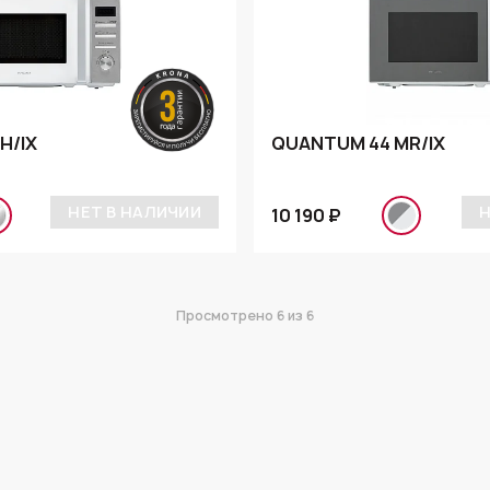
H/IX
QUANTUM 44 MR/IX
НЕТ В НАЛИЧИИ
Н
10 190 ₽
Просмотрено
6
из 6