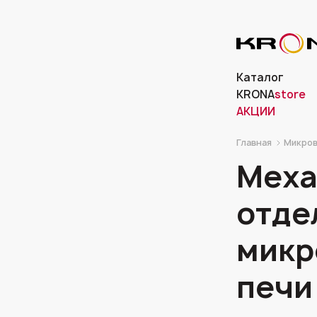
Каталог
KRONA
store
АКЦИИ
Главная
Микров
Меха
отде
микр
печи