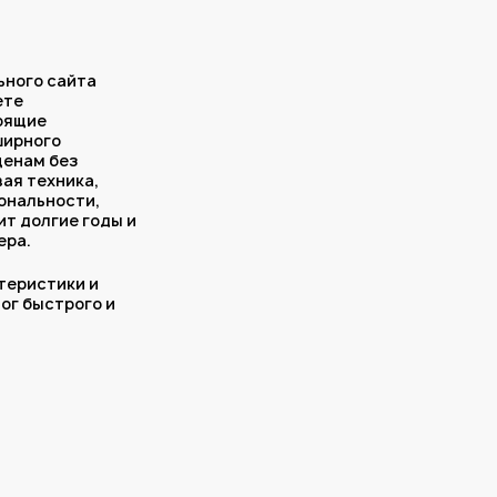
ьного сайта
ете
оящие
ширного
ценам без
вая техника,
ональности,
ит долгие годы и
ера.
теристики и
лог быстрого и
щих кухонных
сайте компании
ичины выбрать
 на немецкие
стоящие
висных центров