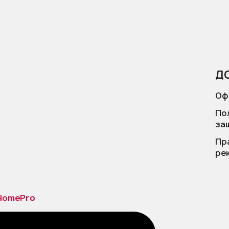
Д
Оф
По
за
Пр
ре
HomePro