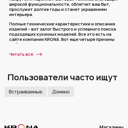
широкой функциональности, облегчит ваш быт,
прослужит долгие годы и станет украшением
интерьера.
Полные технические характеристики и описания
изделий – вот залог быстрого и успешного поиска
подходящих кухонных моделей. Все это есть на
сайте компании KRONA. Вот еще четыре причины
выбрать нас:
Мы даем 5 лет гарантии на немецкие варочные
Читать все
панели 300 мм;
Широкая география сервисных центров
охватывает всю территорию России;
Пользователи часто ищут
История немецкого бренда началась в 1999
году и за 20 лет существования мы
разработали десятки моделей бытовой
Встраиваемые
Домино
техники для кухни и по-прежнему расширяем
товарную линейку;
Каждая третья семья Москвы стала
счастливым обладателем электроники от
нашей торговой марки.
Магазины