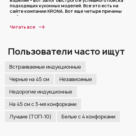
изделий – вот залог быстрого и успешного поиска
подходящих кухонных моделей. Все это есть на
сайте компании KRONA. Вот еще четыре причины
выбрать нас:
Мы даем 5 лет гарантии на немецкие
Читать все
индукционные варочные панели 60 см;
Широкая география сервисных центров
охватывает всю территорию России;
Пользователи часто ищут
История немецкого бренда началась в 1999
году и за 20 лет существования мы
разработали десятки моделей бытовой
Встраиваемые индукционные
техники для кухни и по-прежнему расширяем
товарную линейку;
Черные на 45 см
Независимые
Каждая третья семья Москвы стала
счастливым обладателем электроники от
Недорогие индукционные
нашей торговой марки.
На 45 см с 3-мя конфорками
Лучшие (ТОП-10)
Белые с 4 конфорками