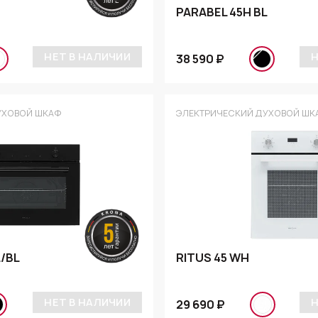
PARABEL 45H BL
НЕТ В НАЛИЧИИ
Н
38 590 ₽
УХОВОЙ ШКАФ
ЭЛЕКТРИЧЕСКИЙ ДУХОВОЙ ШК
L/BL
RITUS 45 WH
НЕТ В НАЛИЧИИ
Н
29 690 ₽