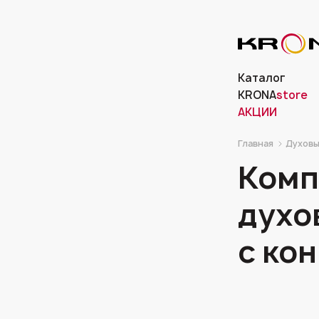
Каталог
KRONA
store
АКЦИИ
Главная
Духовы
Комп
духо
с ко